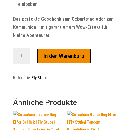
einlösbar
Das perfekte Geschenk zum Geburtstag oder zur
Kommunion – mit garantiertem Wow-Effekt für
kleine Abenteurer.
Gutschein
In den Warenkorb
Kinderflug
Paragliding
Schlick
Menge
Kategorie:
Fly Stubai
Ähnliche Produkte