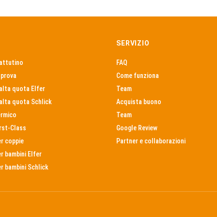
SERVIZIO
attutino
FAQ
 prova
Come funziona
alta quota Elfer
Team
alta quota Schlick
Acquista buono
ermico
Team
rst-Class
Google Review
er coppie
Partner e collaborazioni
r bambini Elfer
r bambini Schlick