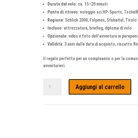
Durata del volo:
ca. 15–20 minuti
Punto di ritrovo:
noleggio sci HP-Sports, Tschaff
Regione:
Schlick 2000, Fulpmes, Stubaital, Tirolo
Incluso:
attrezzatura, briefing, diploma di volo
Opzionale:
video e foto dell’avventura in parapendi
Validità:
3 anni dalla data di acquisto, riscatto fle
Il regalo perfetto per un compleanno o per la comun
avventurieri.
Voucher
Aggiungi al carrello
Volo
per
Bambini
Parapendio
Schlick
quantità