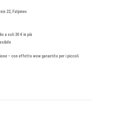
inis 22, Fulpmes
o a soli 30 € in più
ssibile
ione – con effetto wow garantito per i piccoli