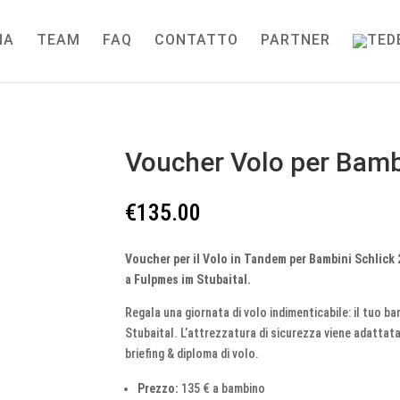
NA
TEAM
FAQ
CONTATTO
PARTNER
Voucher Volo per Bamb
€
135.00
Voucher per il Volo in Tandem per Bambini Schlick 
a Fulpmes im Stubaital.
Regala una giornata di volo indimenticabile: il tuo b
Stubaital. L’attrezzatura di sicurezza viene adattat
briefing & diploma di volo.
Prezzo:
135 € a bambino