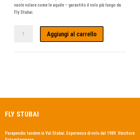
vuole volare come le aquile – garantito il volo più lungo da
Fly Stubai.
Voucher
Aggiungi al carrello
Volo
Termico
Parapendio
Stubai
quantità
FLY STUBAI
Parapendio tandem in Val Stubai. Esperienza di volo dal 1989. Vincitore
Dolomitenmann.