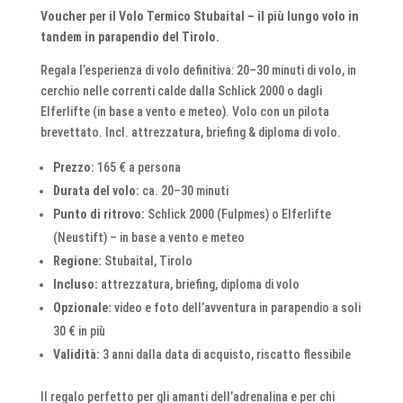
Voucher per il Volo Termico Stubaital – il più lungo volo in
tandem in parapendio del Tirolo.
Regala l’esperienza di volo definitiva: 20–30 minuti di volo, in
cerchio nelle correnti calde dalla Schlick 2000 o dagli
Elferlifte (in base a vento e meteo). Volo con un pilota
brevettato. Incl. attrezzatura, briefing & diploma di volo.
Prezzo:
165 € a persona
Durata del volo:
ca. 20–30 minuti
Punto di ritrovo:
Schlick 2000 (Fulpmes) o Elferlifte
(Neustift) – in base a vento e meteo
Regione:
Stubaital, Tirolo
Incluso:
attrezzatura, briefing, diploma di volo
Opzionale:
video e foto dell’avventura in parapendio a soli
30 € in più
Validità:
3 anni dalla data di acquisto, riscatto flessibile
Il regalo perfetto per gli amanti dell’adrenalina e per chi