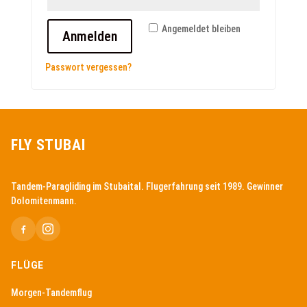
Angemeldet bleiben
Anmelden
Passwort vergessen?
FLY STUBAI
Tandem-Paragliding im Stubaital. Flugerfahrung seit 1989. Gewinner
Dolomitenmann.
FLÜGE
Morgen-Tandemflug