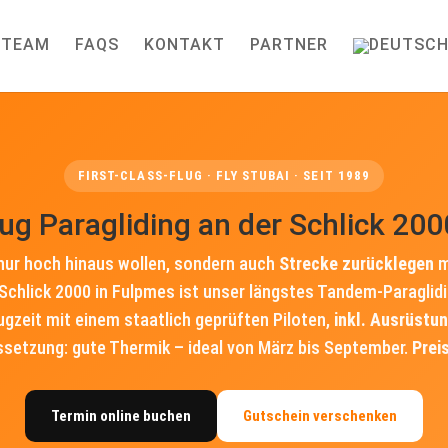
TEAM
FAQS
KONTAKT
PARTNER
FIRST-CLASS-FLUG · FLY STUBAI · SEIT 1989
lug Paragliding an der Schlick 200
t nur hoch hinaus wollen, sondern auch
Strecke zurücklegen
m
 Schlick 2000 in Fulpmes ist unser längstes Tandem-Paraglidi
ugzeit mit einem staatlich geprüften Piloten,
inkl. Ausrüstu
ssetzung: gute Thermik – ideal von März bis September.
Preis
Termin online buchen
Gutschein verschenken